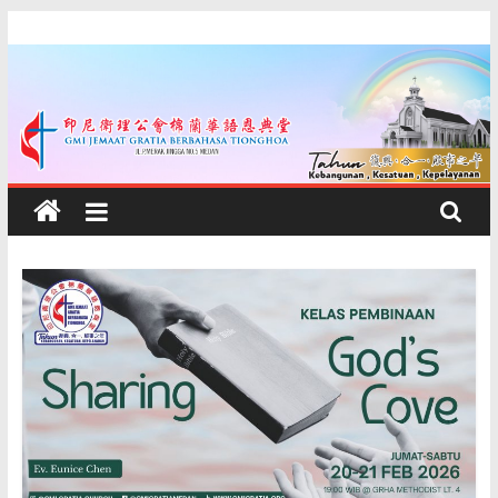
Skip
印
to
content
尼
衛
理
公
會
棉
蘭