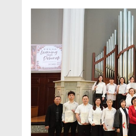
華
語
恩
典
堂
GMI
JEMAAT
GRATIA
BERBAHASA
TIONGHOA