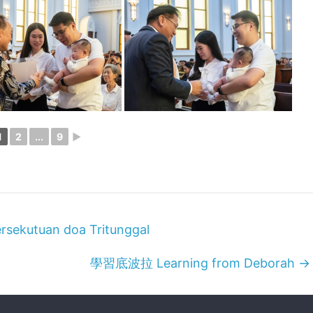
1
2
...
9
►
utuan doa Tritunggal
學習底波拉 Learning from Deborah
→