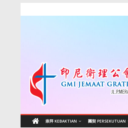
Skip
印
to
content
尼
衛
理
公
會
棉
蘭
崇拜 KEBAKTIAN
團契 PERSEKUTUAN